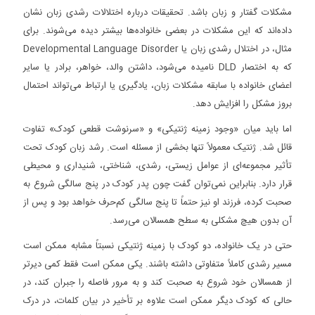
مشکلات گفتار و زبان باشد. تحقیقات درباره اختلالات رشدی زبان نشان
داده‌اند که این مشکلات در بعضی خانواده‌ها بیشتر دیده می‌شوند. برای
مثال، در اختلال رشدی زبان یا Developmental Language Disorder
که به اختصار DLD نامیده می‌شود، داشتن والد، خواهر، برادر یا سایر
اعضای خانواده با سابقه مشکلات زبان، یادگیری یا ارتباط می‌تواند احتمال
بروز مشکل را افزایش دهد.
اما باید میان «وجود زمینه ژنتیکی» و «سرنوشت قطعی کودک» تفاوت
قائل شد. ژنتیک معمولاً تنها بخشی از مسئله است. رشد زبان کودک تحت
تأثیر مجموعه‌ای از عوامل زیستی، رشدی، شناختی، شنیداری و محیطی
قرار دارد. بنابراین نمی‌توان گفت چون پدر کودک در پنج سالگی شروع به
صحبت کرده، فرزند او نیز حتماً تا پنج سالگی کم‌حرف خواهد بود و پس از
آن بدون هیچ مشکلی به سطح همسالان می‌رسد.
حتی در یک خانواده، دو کودک با زمینه ژنتیکی نسبتاً مشابه ممکن است
مسیر رشدی کاملاً متفاوتی داشته باشند. یکی ممکن است فقط کمی دیرتر
از همسالان خود شروع به صحبت کند و به مرور فاصله را جبران کند، در
حالی که کودک دیگر ممکن است علاوه بر تأخیر در بیان کلمات، در درک