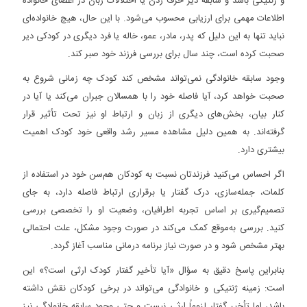
و ژنتیکی باشد و سابقه دیر حرف زدن یا اختلالات زبان در اعضای خانواده
اطلاعات مهمی برای ارزیابی محسوب می‌شود. با این حال، هیچ خانواده‌ای
نباید تنها به این دلیل که پدر، مادر، عمو، خاله یا فرد دیگری در کودکی دیر
صحبت کرده است، چند سال برای بررسی فرزند خود صبر کند.
وجود سابقه خانوادگی نمی‌تواند مشخص کند کودک چه زمانی شروع به
صحبت خواهد کرد، آیا فاصله خود را با همسالان جبران می‌کند یا آیا در
کنار بیان، بخش‌های دیگری از زبان و ارتباط او نیز تحت تأثیر قرار
گرفته‌اند. به همین دلیل مشاهده مسیر رشد واقعی خود کودک اهمیت
بیشتری دارد.
اگر احساس می‌کنید فرزندتان نسبت به کودکان هم‌سن خود در استفاده از
کلمات، جمله‌سازی، درک گفتار یا برقراری ارتباط فاصله دارد، به جای
تصمیم‌گیری بر اساس تجربه اطرافیان، وضعیت او را تخصصی بررسی
کنید. بررسی به‌موقع کمک می‌کند در صورت وجود مشکل، علت احتمالی
بهتر مشخص شود و در صورت نیاز برنامه درمانی مناسب آغاز گردد.
بنابراین پاسخ دقیق به سؤال «آیا تأخیر گفتار کودک ارثی است؟» این
است: زمینه ژنتیکی و خانوادگی می‌تواند در برخی کودکان نقش داشته
باشد، اما تأخیر گفتار لزوماً ارثی نیست و حتی وجود سابقه خانوادگی نیز