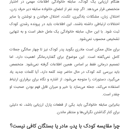
هنگام ارزیابی یک کودک، سابقه خانوادگی اطلاعات مهمی در اختیار
گفتار
متخصص قرار می‌دهد. اگر چند نفر از اعضای خانواده سابقه دیر حرف زدن،
و زبان
اختلال زبان، مشکلات یادگیری، لکنت، اختلال خواندن و نوشتن یا سایر
کودک
اختلالات ارتباطی داشته باشند، این اطلاعات باید در پرونده رشدی کودک
ارثی
است؟
ثبت شود. با این حال، سابقه خانوادگی یک عامل خطر است و به تنهایی
تشخیص محسوب نمی‌شود.
برای مثال ممکن است مادری بگوید پدر کودک نیز تا چهار سالگی جملات
کامل نمی‌گفته است. این موضوع برای گفتاردرمانگر اهمیت دارد، اما
تصمیم درمانی فقط بر اساس همین اطلاعات گرفته نمی‌شود. متخصص
باید بررسی کند کودک در حال حاضر چند کلمه دارد، آیا کلمات جدید یاد
می‌گیرد، دستورات را متوجه می‌شود، از اشاره و نگاه برای برقراری ارتباط
استفاده می‌کند، جمله می‌سازد یا خیر و میزان قابل فهم بودن صحبت او
چقدر است.
بنابراین سابقه خانوادگی باید یکی از قطعات پازل ارزیابی باشد، نه دلیلی
برای کنار گذاشتن نگرانی‌ها و منتظر ماندن.
چرا مقایسه کودک با پدر، مادر یا بستگان کافی نیست؟