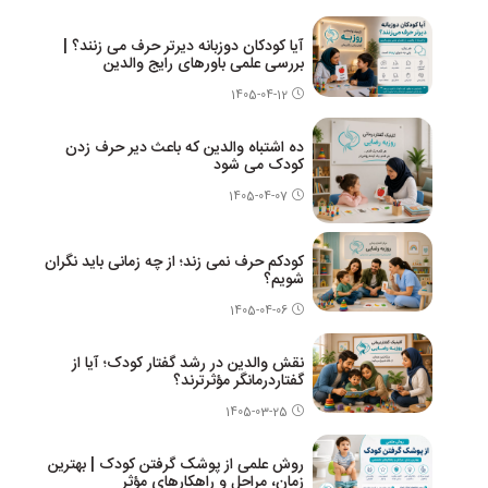
آیا کودکان دوزبانه دیرتر حرف می زنند؟ |
بررسی علمی باورهای رایج والدین
1405-04-12
ده اشتباه والدین که باعث دیر حرف زدن
کودک می شود
1405-04-07
کودکم حرف نمی زند؛ از چه زمانی باید نگران
شویم؟
1405-04-06
نقش والدین در رشد گفتار کودک؛ آیا از
گفتاردرمانگر مؤثرترند؟
1405-03-25
روش علمی از پوشک گرفتن کودک | بهترین
زمان، مراحل و راهکارهای مؤثر