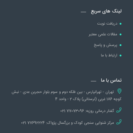
لینک های سریع
دریافت نوبت
مقالات علمی معتبر
پرسش و پاسخ
ارتباط با ما
تماس با ما
تهران - تهرانپارس - بین فلکه دوم و سوم بلوار حجربن عدی - نبش
کوچه 186 غربی (لرستانی) پلاک 2 - واحد 4
گفتار درمانی روزبه:
77073096 021
مرکز شنوایی سنجی کودک و بزرگسال پژواک:
77692224 021