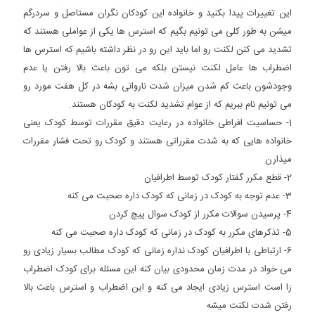
این تغییرات پیدا بکنید و خانواده این کودکان نگران مستاصل و سردرگم
میشن به طور کلی می تونیم بگیم که استرس ها یکی از عواملی هستند که
تشدید می کنن لکنت رو اما باید این رو در نظر داشته باشیم که استرس ها
اضطراب ها عامل لکنت نیستن بلکه می تون باعث بالا رفتن یا عدم
وجودشون باعث کم شدن میزان شدت ناروانی بشه در کل هفت مورد رو
می تونیم نام ببریم که از عوام تشدید لکنت به کودکان هستند.
1- حساسیت افراطی خانواده در رعایت دقیق مقررات توسط کودک یعنی
خانواده هایی که به شدت مقرراتی هستند و کودک رو تحت فشار مقررات
میذارن
2- قطع مکرر گفتار کودک توسط اطرافیان
3- عدم توجه به کودک در زمانی که کودک داره صحبت می کنه
4- پرسیدن سوالات مکرر از کودک سوال پیچ کردن
5- تذکرهای مکرر به کودک در زمانی که کودک داره صحبت می کنه
6- ارتباطی با اطرافیان کودک نداره زمانی که کودک مطالب بسیار زیادی رو
می خواد در مدت زمان محدودی بیان کنه این مسئله برای کودک اضطراب
زا است استرس زیادی ایجاد می کنه و این اضطراب و استرس باعث بالا
رفتن شدت لکنت میشه